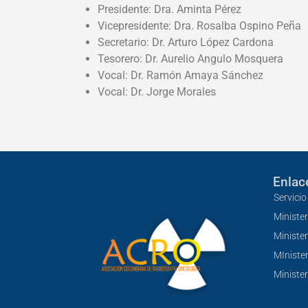
Presidente: Dra. Aminta Pérez
Vicepresidente: Dra. Rosalba Ospino Peña
Secretario: Dr. Arturo López Cardona
Tesorero: Dr. Aurelio Angulo Mosquera
Vocal: Dr. Ramón Amaya Sánchez
Vocal: Dr. Jorge Morales
Enlace
Servici
Ministe
Minister
MInister
Ministe