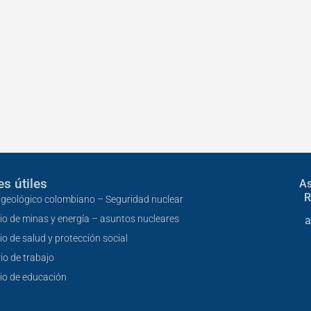
s útiles
As
R
o geológico colombiano – Seguridad nuclear
rio de minas y energía – asuntos nucleares
a
io de salud y protección social
io de trabajo
rio de educación