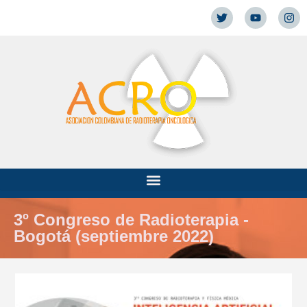
3º Congreso de Radioterapia -
Bogotá (septiembre 2022)