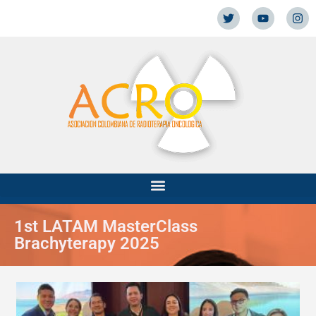
1st LATAM MasterClass
Brachyterapy 2025